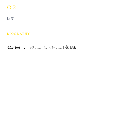
02
略歴
BIOGRAPHY
役員・パートナー略歴
代表取締役
金子 匡俊
Masatoshi Kaneko
早稲田大学大学院にてMBA（ファイナンス）を取得。
航空業界で航路設計業務に従事した後、ダイヤモンドメデ