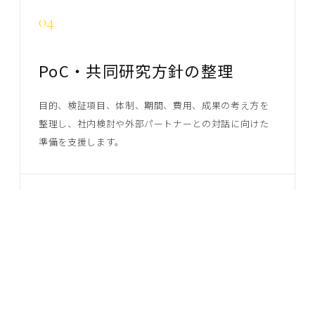
04
PoC・共同研究方針の整理
目的、検証項目、体制、期間、費用、成果の考え方を
整理し、社内検討や外部パートナーとの対話に向けた
準備を支援します。
05
スタートアップ・大学連携支援
大手企業、大学、スタートアップのあいだにある言
語、時間軸、意思決定プロセスの違いを整理し、継続