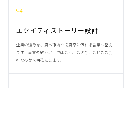
04
エクイティストーリー設計
企業の強みを、資本市場や投資家に伝わる言葉へ整え
ます。事業の魅力だけではなく、なぜ今、なぜこの会
社なのかを明確にします。
05
CFOアドバイザリー
経営管理、財務戦略、取締役会・投資家向け資料、資