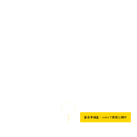
SCROLL
基金準備室・noteで情報公開中
下へスクロール